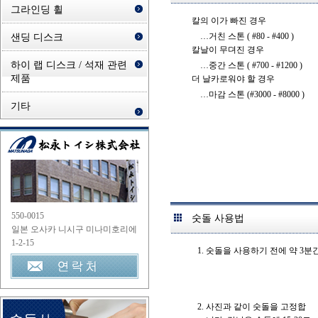
그라인딩 휠
칼의 이가 빠진 경우
…거친 스톤 ( #80 - #400 )
샌딩 디스크
칼날이 무뎌진 경우
하이 랩 디스크 / 석재 관련
…중간 스톤 ( #700 - #1200 )
제품
더 날카로워야 할 경우
…마감 스톤 (#3000 - #8000 )
기타
550-0015
숫돌 사용법
일본 오사카 니시구 미나미호리에
1-2-15
숫돌을 사용하기 전에 약 3분
사진과 같이 숫돌을 고정합