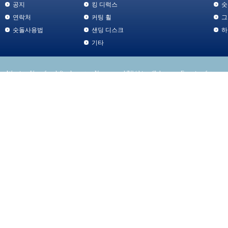
공지
킹 디럭스
숫
연락처
커팅 휠
그
숫돌사용법
샌딩 디스크
하
기타
Warning
: Use of undefined constant Y - assumed 'Y' (this will throw an Error in a future v