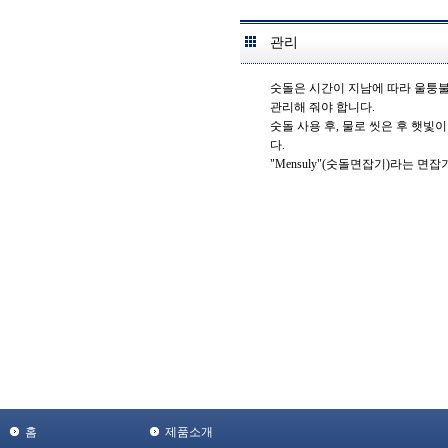
관리
숫돌은 시간이 지남에 따라 울퉁불
관리해 줘야 합니다.
숫돌 사용 후, 물로 씻은 후 햇빛
다.
"Mensuly"(숫돌면잡기)라는 면
홈
제품소개