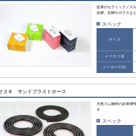
従来のセラミックノズ
念碑、石碑やガラスな
スペック
サイズ
メーカー名
メーカーURL
サヌキ サンドブラストホース
天然ゴム独特の反発弾
す
スペック