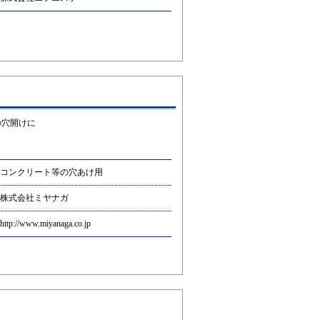
の穴開けに
コンクリート等の穴あけ用
株式会社ミヤナガ
http://www.miyanaga.co.jp