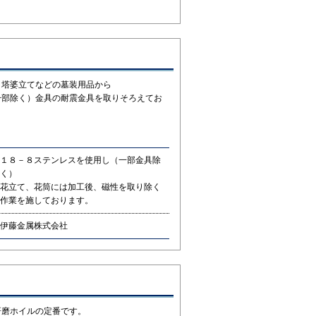
、塔婆立てなどの墓装用品から
一部除く）金具の耐震金具を取りそろえてお
１８－８ステンレスを使用し（一部金具除
く）
花立て、花筒には加工後、磁性を取り除く
作業を施しております。
伊藤金属株式会社
研磨ホイルの定番です。