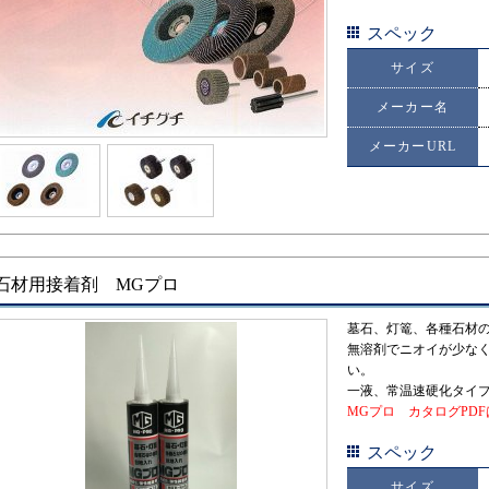
スペック
サイズ
メーカー名
メーカーURL
石材用接着剤 MGプロ
墓石、灯篭、各種石材
無溶剤でニオイが少な
い。
一液、常温速硬化タイ
MGプロ カタログPD
スペック
サイズ