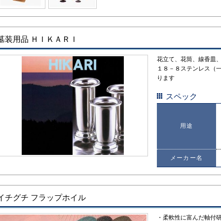
墓装用品 ＨＩＫＡＲＩ
花立て、花筒、線香皿
１８－８ステンレス（
ります
スペック
用途
メーカー名
イチグチ フラップホイル
・柔軟性に富んだ軸付