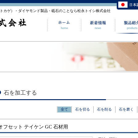
石（トカゲ）・ダイヤモンド製品・砥石のことなら松永トイシ株式会社
石を加工する
全て
石を切る
石を削る
石を磨く
オフセット テイケン GC 石材用