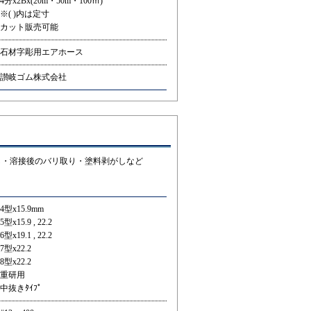
4分x2Bx(20m・50m・100ｍ)
※( )内は定寸
カット販売可能
石材字彫用エアホース
讃岐ゴム株式会社
し・溶接後のバリ取り・塗料剥がしなど
4型x15.9mm
5型x15.9 , 22.2
6型x19.1 , 22.2
7型x22.2
8型x22.2
重研用
中抜きﾀｲﾌﾟ