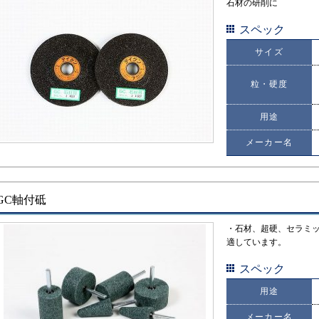
石材の研削に
スペック
サイズ
粒・硬度
用途
メーカー名
GC軸付砥
・石材、超硬、セラミ
適しています。
スペック
用途
メーカー名