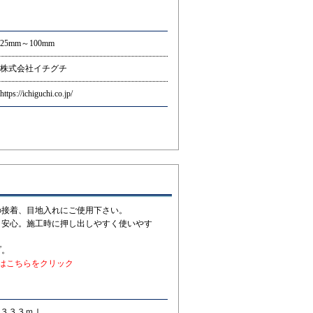
25mm～100mm
株式会社イチグチ
https://ichiguchi.co.jp/
の接着、目地入れにご使用下さい。
く安心。施工時に押し出しやすく使いやす
プ。
Fはこちらをクリック
３３３ｍｌ