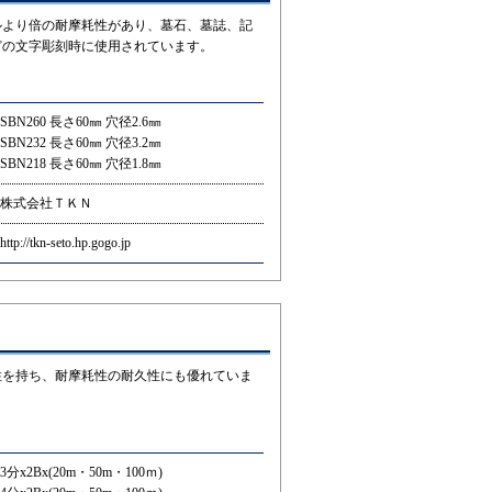
ルより倍の耐摩耗性があり、墓石、墓誌、記
どの文字彫刻時に使用されています。
SBN260 長さ60㎜ 穴径2.6㎜
SBN232 長さ60㎜ 穴径3.2㎜
SBN218 長さ60㎜ 穴径1.8㎜
株式会社ＴＫＮ
http://tkn-seto.hp.gogo.jp
性を持ち、耐摩耗性の耐久性にも優れていま
3分x2Bx(20m・50m・100ｍ)