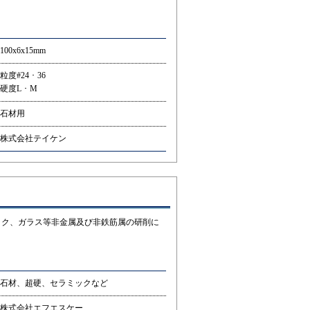
100x6x15mm
粒度#24 ･ 36
硬度L ･ M
石材用
株式会社テイケン
ック、ガラス等非金属及び非鉄筋属の研削に
石材、超硬、セラミックなど
株式会社エフエスケー