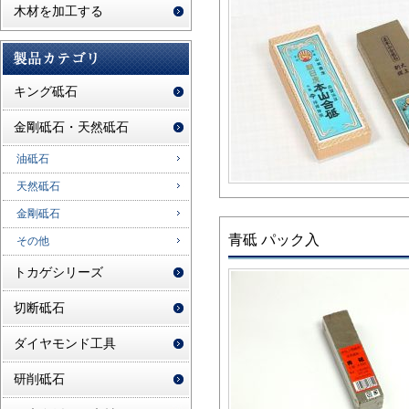
木材を加工する
キング砥石
金剛砥石・天然砥石
油砥石
天然砥石
金剛砥石
青砥 パック入
その他
トカゲシリーズ
切断砥石
ダイヤモンド工具
研削砥石