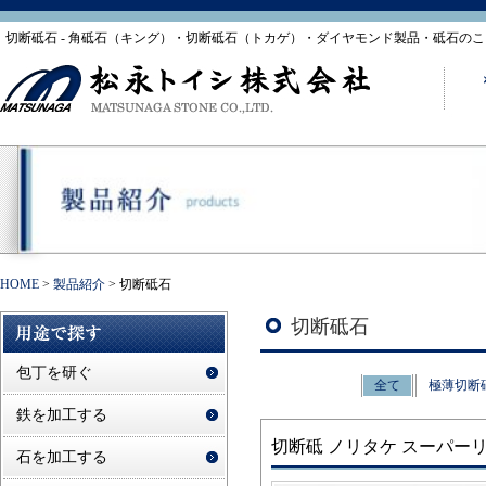
切断砥石 - 角砥石（キング）・切断砥石（トカゲ）・ダイヤモンド製品・砥石の
HOME
>
製品紹介
>
切断砥石
切断砥石
包丁を研ぐ
全て
極薄切断
鉄を加工する
切断砥 ノリタケ スーパーリトル2.3
石を加工する